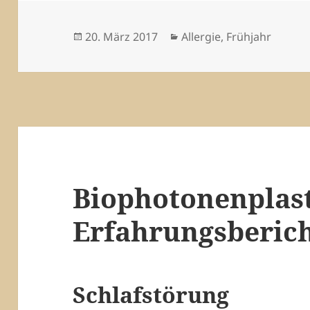
Veröffentlicht
Kategorien
20. März 2017
Allergie
,
Frühjahr
am
Biophotonenplas
Erfahrungsberic
Schlafstörung