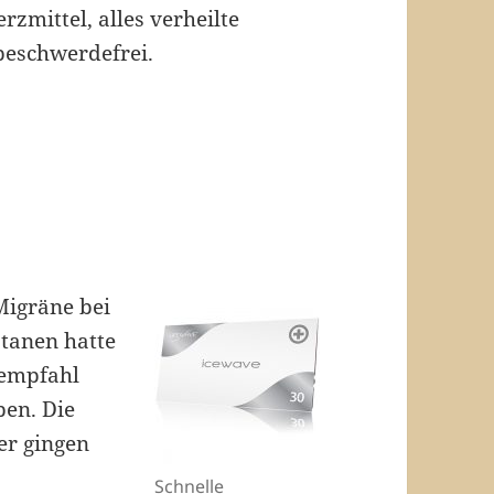
rzmittel, alles verheilte
beschwerdefrei.
 Migräne bei
ptanen hatte
 empfahl
ben. Die
er gingen
Schnelle