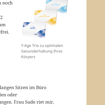
m noch
 2
 um
frei.
Y-Age Trio zu optimalen
Gesunderhaltung Ihres
Körpers
langen Sitzen im Büro
en oder
gen. Frau Sude riet mir,