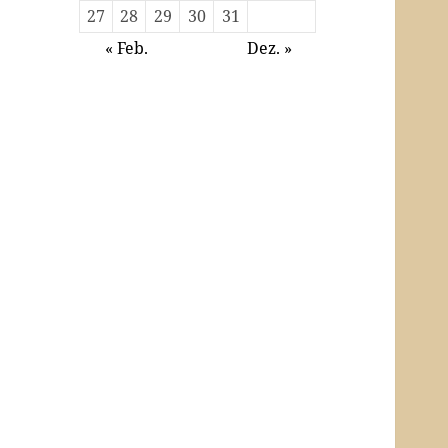
27
28
29
30
31
« Feb.
Dez. »