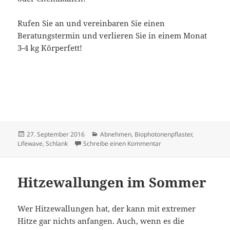
Rufen Sie an und vereinbaren Sie einen
Beratungstermin und verlieren Sie in einem Monat
3-4 kg Körperfett!
Veröffentlicht
Kategorien
27. September 2016
Abnehmen
,
Biophotonenpflaster
,
am
zu Weg mit dem Bauchfe
Lifewave
,
Schlank
Schreibe einen Kommentar
Hitzewallungen im Sommer
Wer Hitzewallungen hat, der kann mit extremer
Hitze gar nichts anfangen. Auch, wenn es die