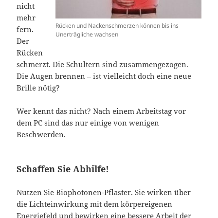
nicht
mehr
Rücken und Nackenschmerzen können bis ins
fern.
Unerträgliche wachsen
Der
Rücken
schmerzt. Die Schultern sind zusammengezogen.
Die Augen brennen – ist vielleicht doch eine neue
Brille nötig?
Wer kennt das nicht? Nach einem Arbeitstag vor
dem PC sind das nur einige von wenigen
Beschwerden.
Schaffen Sie Abhilfe!
Nutzen Sie Biophotonen-Pflaster. Sie wirken über
die Lichteinwirkung mit dem körpereigenen
Energiefeld und bewirken eine bessere Arbeit der