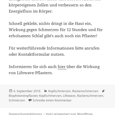
körpereigenen Zellen und verbessern so den
Energiefluss im Körper.
Schnell geklebt, nichts dringt in die Haut ein,
Wirkung gegen Schmerzen für 12 Stunden und für
erholsamen Schlaf gibt’s auch noch ein Pflaster!
Für weiterführende Informationen bitte anrufen
oder Kontaktformular nutzen.
Informieren Sie sich auch
hier
über die Wirkung
von Lifewave-Pflastern.
Veröffentlicht
Kategorien
Schla
4. September 2016
Kopfschmerzen
,
Rückenschmerzen
am
Biophotonenpflaster
,
Kopfschmerzen
,
Lifewave
,
Rückenschmerzen
,
zu Rückenschmerzen adè
Schmerzen
Schreibe einen Kommentar
Datenschutzerklärung
Stolz präsentiert von WordPress