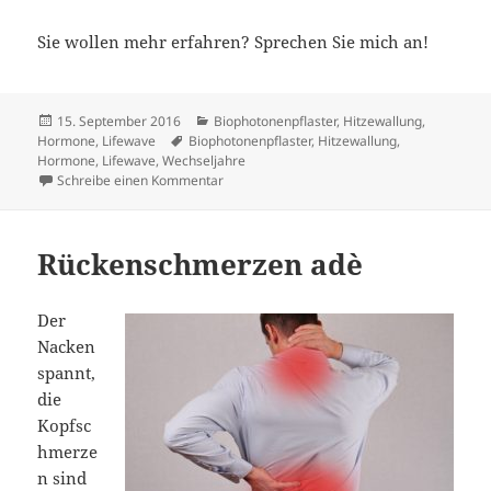
Sie wollen mehr erfahren? Sprechen Sie mich an!
Veröffentlicht
Kategorien
15. September 2016
Biophotonenpflaster
,
Hitzewallung
,
am
Schlagwörter
Hormone
,
Lifewave
Biophotonenpflaster
,
Hitzewallung
,
Hormone
,
Lifewave
,
Wechseljahre
zu Hitzewallungen im Sommer
Schreibe einen Kommentar
Rückenschmerzen adè
Der
Nacken
spannt,
die
Kopfsc
hmerze
n sind