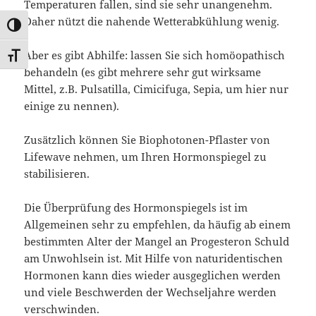
Temperaturen fallen, sind sie sehr unangenehm.
Daher nützt die nahende Wetterabkühlung wenig.
UMSCHALTEN AUF HOHE KONTRASTE
Aber es gibt Abhilfe: lassen Sie sich homöopathisch
SCHRIFT VERGRÖSSERN
behandeln (es gibt mehrere sehr gut wirksame
Mittel, z.B. Pulsatilla, Cimicifuga, Sepia, um hier nur
einige zu nennen).
Zusätzlich können Sie Biophotonen-Pflaster von
Lifewave nehmen, um Ihren Hormonspiegel zu
stabilisieren.
Die Überprüfung des Hormonspiegels ist im
Allgemeinen sehr zu empfehlen, da häufig ab einem
bestimmten Alter der Mangel an Progesteron Schuld
am Unwohlsein ist. Mit Hilfe von naturidentischen
Hormonen kann dies wieder ausgeglichen werden
und viele Beschwerden der Wechseljahre werden
verschwinden.