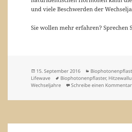
naturidentischen Hormonen kann die
und viele Beschwerden der Wechselj
Sie wollen mehr erfahren? Sprechen S
Veröffentlicht
Kategorien
15. September 2016
Biophotonenpflast
am
Schlagwörter
Lifewave
Biophotonenpflaster
,
Hitzewall
Wechseljahre
Schreibe einen Kommenta