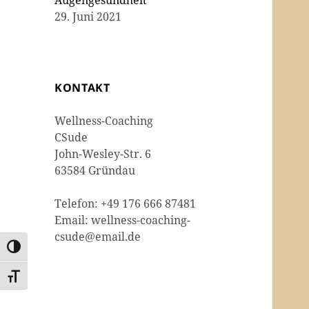
Augengesundheit
29. Juni 2021
KONTAKT
Wellness-Coaching
CSude
John-Wesley-Str. 6
63584 Gründau
Telefon: +49 176 666 87481
Email: wellness-coaching-
csude@email.de
UMSCHALTEN AUF HOHE KONTRASTE
SCHRIFT VERGRÖSSERN