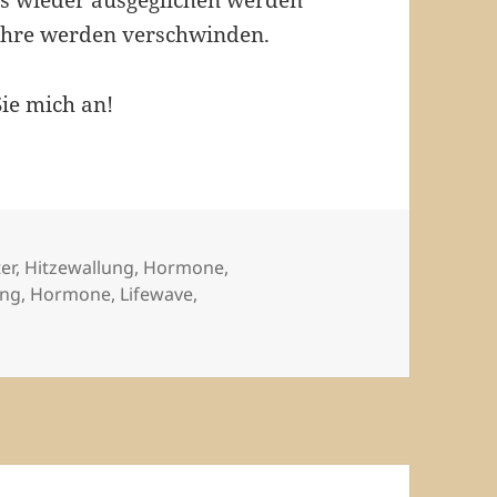
s wieder ausgeglichen werden
ahre werden verschwinden.
ie mich an!
er
,
Hitzewallung
,
Hormone
,
ung
,
Hormone
,
Lifewave
,
zu Hitzewallungen im Sommer
r