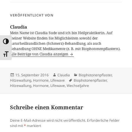
VERÖFFENTLICHT VON
Claudia
Mein Name ist Claudia Sude und ich bin Heilpraktikerin. Auf
meiner Website finden Sie Möglichkeiten sowohl der
UMSCHALTEN AUF HOHE KONTRASTE
naturheilkundlichen (Schmerz)-Behandlung, als auch
Behandlung OHNE Medikamente (z. B. mit Biophotonenpflastern).
Alle Beiträge von Claudia anzeigen
SCHRIFT VERGRÖSSERN
Veröffentlicht
Autor
Kategorien
15. September 2016
Claudia
Biophotonenpflaster
,
am
Schlagwörter
Hitzewallung
,
Hormone
,
Lifewave
Biophotonenpflaster
,
Hitzewallung
,
Hormone
,
Lifewave
,
Wechseljahre
Schreibe einen Kommentar
Deine E-Mail-Adresse wird nicht veröffentlicht.
Erforderliche Felder
sind mit
*
markiert