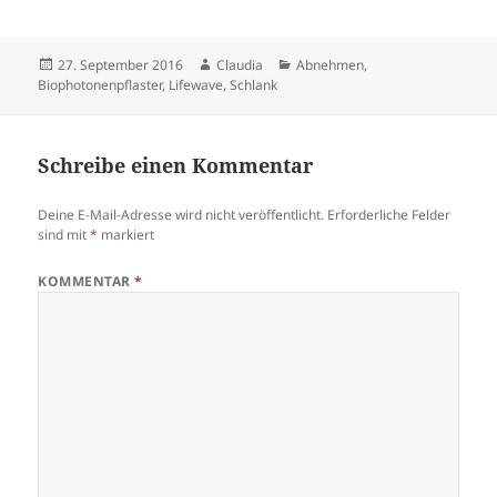
Veröffentlicht
Autor
Kategorien
27. September 2016
Claudia
Abnehmen
,
am
Biophotonenpflaster
,
Lifewave
,
Schlank
Schreibe einen Kommentar
Deine E-Mail-Adresse wird nicht veröffentlicht.
Erforderliche Felder
sind mit
*
markiert
KOMMENTAR
*