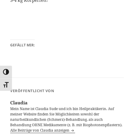
3-4 kg Körperfett!
GEFÄLLT MIR:
UMSCHALTEN AUF HOHE KONTRASTE
SCHRIFT VERGRÖSSERN
VERÖFFENTLICHT VON
Claudia
Mein Name ist Claudia Sude und ich bin Heilpraktikerin. Auf
meiner Website finden Sie Möglichkeiten sowohl der
naturheilkundlichen (Schmerz)-Behandlung, als auch
Behandlung OHNE Medikamente (z. B. mit Biophotonenpflastern).
Alle Beiträge von Claudia anzeigen