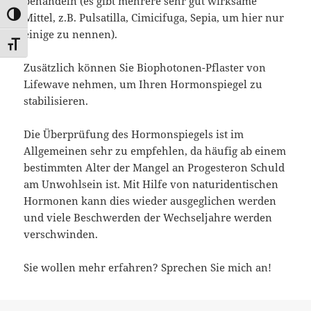
behandeln (es gibt mehrere sehr gut wirksame
UMSCHALTEN AUF HOHE KONTRASTE
Mittel, z.B. Pulsatilla, Cimicifuga, Sepia, um hier nur
einige zu nennen).
SCHRIFT VERGRÖSSERN
Zusätzlich können Sie Biophotonen-Pflaster von
Lifewave nehmen, um Ihren Hormonspiegel zu
stabilisieren.
Die Überprüfung des Hormonspiegels ist im
Allgemeinen sehr zu empfehlen, da häufig ab einem
bestimmten Alter der Mangel an Progesteron Schuld
am Unwohlsein ist. Mit Hilfe von naturidentischen
Hormonen kann dies wieder ausgeglichen werden
und viele Beschwerden der Wechseljahre werden
verschwinden.
Sie wollen mehr erfahren? Sprechen Sie mich an!