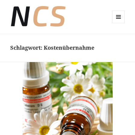
MENÜ
UND
Wellness-Coaching Claudia Sude
WIDGETS
Schlagwort:
Kostenübernahme